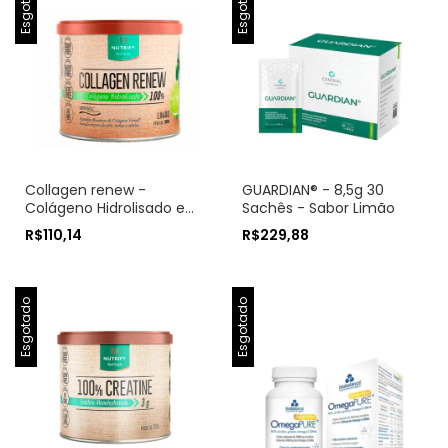
Esgotado
Esgotado
Collagen renew -
GUARDIAN® - 8,5g 30
Colágeno Hidrolisado em
Sachês - Sabor Limão
pó - NUTRIFY
R$110,14
R$229,88
Esgotado
Esgotado