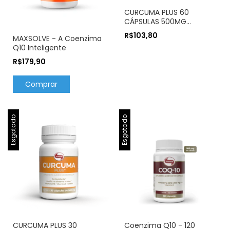
CURCUMA PLUS 60
CÁPSULAS 500MG
VITAFOR - p/ aumentar
R$103,80
MAXSOLVE - A Coenzima
imunidade, e ação anti-
Q10 Inteligente
inflamatória
R$179,90
Esgotado
Esgotado
CURCUMA PLUS 30
Coenzima Q10 - 120