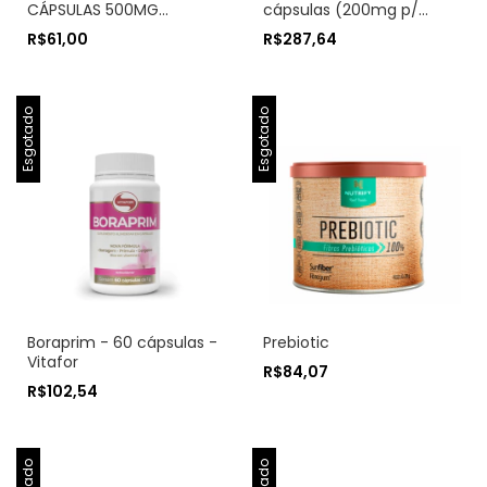
CÁPSULAS 500MG
cápsulas (200mg p/
VITAFOR - p/ aumentar
porção) - Vitafor
R$61,00
R$287,64
imunidade, e ação anti-
inflamatória
Esgotado
Esgotado
Boraprim - 60 cápsulas -
Prebiotic
Vitafor
R$84,07
R$102,54